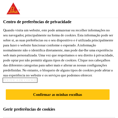
You are accessing "Sika Brasil", it seems you are accessing it
from "Estados Unidos". We have a dedicated website for your
country.
Centro de preferências de privacidade
TO
Quando visita um website, este pode armazenar ou recolher informações no
STAY ON THE SIKA
SELECT A
seu navegador, principalmente na forma de cookies. Esta informação pode ser
SIKA
BRASIL WEBSITE
COUNTRY
sobre si, as suas preferências ou o seu dispositivo e é utilizada principalmente
USA
para fazer o website funcionar conforme o esperado. A informação
normalmente não o identifica diretamente, mas pode dar-lhe uma experiência
web mais personalizada. Uma vez que respeitamos o seu direito à privacidade,
Sika Brasil
pode optar por não permitir alguns tipos de cookies. Clique nos cabeçalhos
das diferentes categorias para saber mais e alterar as nossas configurações
predefinidas. No entanto, o bloqueio de alguns tipos de cookies pode afetar a
sua experiência no website e os serviços que podemos oferecer.
POLÍTICA DE COOKIE
BAUCRYL®
Confirmar as minhas escolhas
Gerir preferências de cookies