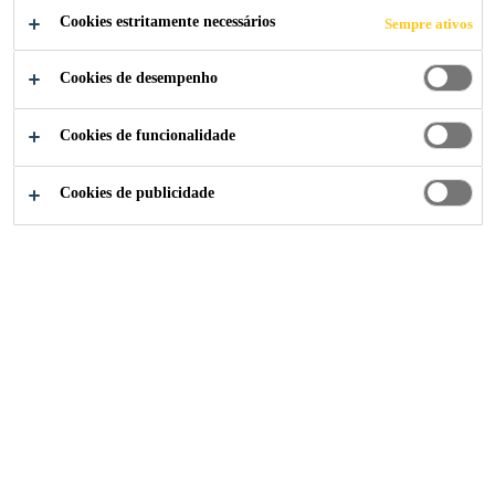
Cookies estritamente necessários
Sempre ativos
Cookies de desempenho
Cookies de funcionalidade
Cookies de publicidade
A marca
Baucryl®
desde 1987 é sinônimo de confiança e
alto desempenho. Com um portfólio versátil e fácil de
aplicar, cada solução é desenvolvida sob medida para
atender as mais rigorosas exigências de obras novas e
reformas. A linha conta com materiais para
impermeabilização, vedação e aditivação de argamassas.
Linha de Produtos Baucryl®