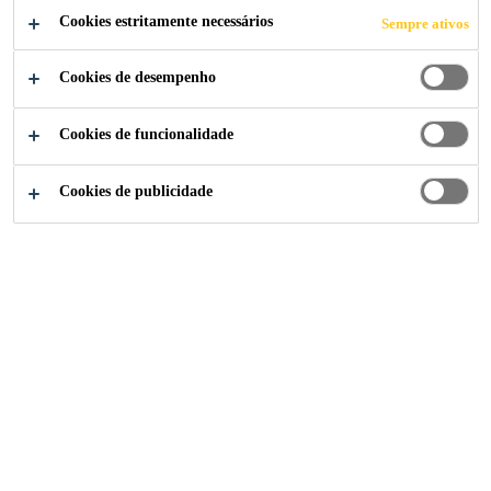
Cookies estritamente necessários
Sempre ativos
Cookies de desempenho
Cookies de funcionalidade
Cookies de publicidade
A marca
Baucryl®
desde 1987 é sinônimo de confiança e
alto desempenho. Com um portfólio versátil e fácil de
aplicar, cada solução é desenvolvida sob medida para
atender as mais rigorosas exigências de obras novas e
reformas. A linha conta com materiais para
impermeabilização, vedação e aditivação de argamassas.
Linha de Produtos Baucryl®