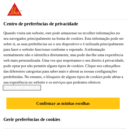
You are accessing "Sika Brasil", it seems you are accessing it
from "Estados Unidos". We have a dedicated website for your
country.
Centro de preferências de privacidade
TO
Quando visita um website, este pode armazenar ou recolher informações no
STAY ON THE SIKA
SELECT A
seu navegador, principalmente na forma de cookies. Esta informação pode ser
SIKA
BRASIL WEBSITE
COUNTRY
sobre si, as suas preferências ou o seu dispositivo e é utilizada principalmente
USA
para fazer o website funcionar conforme o esperado. A informação
normalmente não o identifica diretamente, mas pode dar-lhe uma experiência
web mais personalizada. Uma vez que respeitamos o seu direito à privacidade,
Sika Brasil
pode optar por não permitir alguns tipos de cookies. Clique nos cabeçalhos
das diferentes categorias para saber mais e alterar as nossas configurações
predefinidas. No entanto, o bloqueio de alguns tipos de cookies pode afetar a
sua experiência no website e os serviços que podemos oferecer.
POLÍTICA DE COOKIE
BAUCRYL®
Confirmar as minhas escolhas
Gerir preferências de cookies