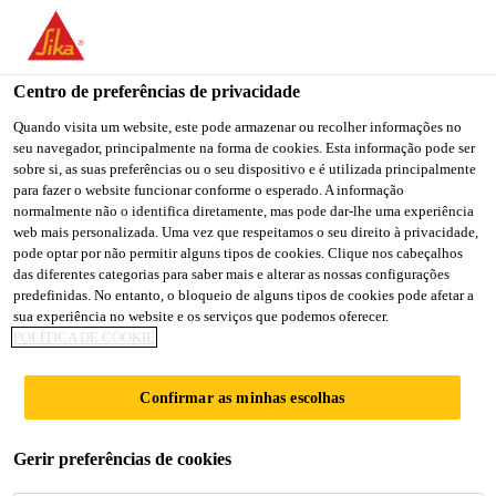
You are accessing "Sika Brasil", it seems you are accessing it
from "Estados Unidos". We have a dedicated website for your
country.
Centro de preferências de privacidade
TO
Quando visita um website, este pode armazenar ou recolher informações no
STAY ON THE SIKA
SELECT A
seu navegador, principalmente na forma de cookies. Esta informação pode ser
SIKA
BRASIL WEBSITE
COUNTRY
sobre si, as suas preferências ou o seu dispositivo e é utilizada principalmente
USA
para fazer o website funcionar conforme o esperado. A informação
normalmente não o identifica diretamente, mas pode dar-lhe uma experiência
web mais personalizada. Uma vez que respeitamos o seu direito à privacidade,
Sika Brasil
pode optar por não permitir alguns tipos de cookies. Clique nos cabeçalhos
das diferentes categorias para saber mais e alterar as nossas configurações
predefinidas. No entanto, o bloqueio de alguns tipos de cookies pode afetar a
sua experiência no website e os serviços que podemos oferecer.
POLÍTICA DE COOKIE
BAUCRYL®
Confirmar as minhas escolhas
Gerir preferências de cookies