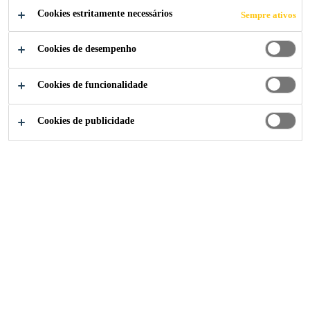
Cookies estritamente necessários
Sempre ativos
Cookies de desempenho
Cookies de funcionalidade
Cookies de publicidade
A marca
Baucryl®
desde 1987 é sinônimo de confiança e
alto desempenho. Com um portfólio versátil e fácil de
aplicar, cada solução é desenvolvida sob medida para
atender as mais rigorosas exigências de obras novas e
reformas. A linha conta com materiais para
impermeabilização, vedação e aditivação de argamassas.
Linha de Produtos Baucryl®