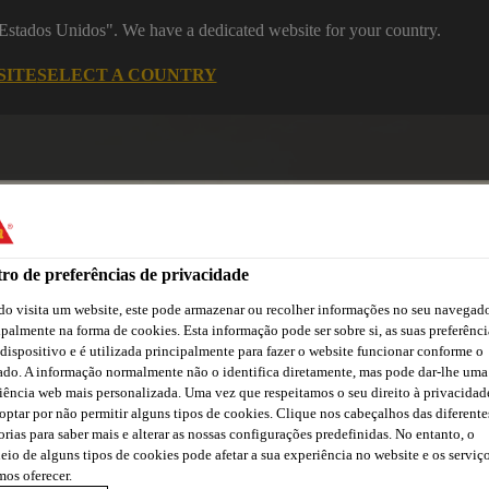
 "Estados Unidos". We have a dedicated website for your country.
SITE
SELECT A COUNTRY
ro de preferências de privacidade
o visita um website, este pode armazenar ou recolher informações no seu navegado
ipalmente na forma de cookies. Esta informação pode ser sobre si, as suas preferênci
 dispositivo e é utilizada principalmente para fazer o website funcionar conforme o
asa
Automotive
Centro de Downloads
Cursos Online
ado. A informação normalmente não o identifica diretamente, mas pode dar-lhe uma
iência web mais personalizada. Uma vez que respeitamos o seu direito à privacidad
optar por não permitir alguns tipos de cookies. Clique nos cabeçalhos das diferente
orias para saber mais e alterar as nossas configurações predefinidas. No entanto, o
eio de alguns tipos de cookies pode afetar a sua experiência no website e os serviç
os oferecer.