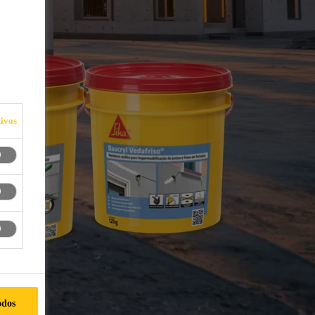
ivos
odos