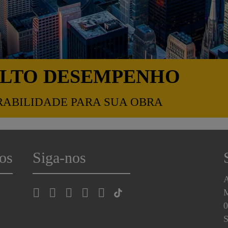
ALTO DESEMPENHO
RABILIDADE PARA SUA OBRA
os
Siga-nos
A
0
S