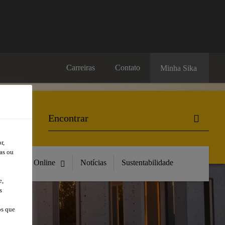
Carreiras
Contato
Minha Sika
r,
as ou
Compre Online
Notícias
Sustentabilidade
e,
s
os que