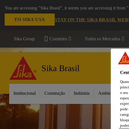
You are accessing "Sika Brasil", it seems you are accessing it from
TO SIKA USA
STAY ON THE SIKA BRASIL WEB
Sika Group
Countries
Todos os Mercados
Sika Brasil
Cent
Quand
princ
o seu
Institucional
Construção
Indústria
Ambientes da C
esper
exper
pode 
categ
bloqu
podem