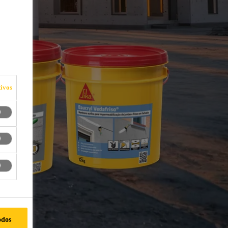
ivos
odos