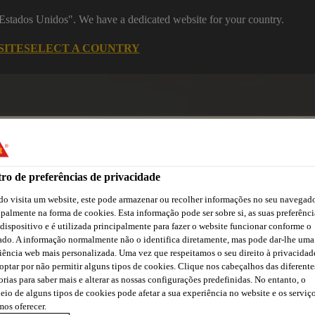
 "Estados Unidos". We have a dedicated website for your country.
SITE
SELECT A COUNTRY
ro de preferências de privacidade
o visita um website, este pode armazenar ou recolher informações no seu navegado
ipalmente na forma de cookies. Esta informação pode ser sobre si, as suas preferênci
 dispositivo e é utilizada principalmente para fazer o website funcionar conforme o
asa
Automotive
Centro de Downloads
Cursos Online
ado. A informação normalmente não o identifica diretamente, mas pode dar-lhe uma
iência web mais personalizada. Uma vez que respeitamos o seu direito à privacidad
optar por não permitir alguns tipos de cookies. Clique nos cabeçalhos das diferente
orias para saber mais e alterar as nossas configurações predefinidas. No entanto, o
eio de alguns tipos de cookies pode afetar a sua experiência no website e os serviç
os oferecer.