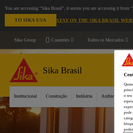
You are accessing "Sika Brasil", it seems you are accessing it from
TO SIKA USA
STAY ON THE SIKA BRASIL WEB
Sika Group
Countries
Todos os Mercados
Sika Brasil
Cent
Quand
princ
o seu
Institucional
Construção
Indústria
Ambientes da C
esper
exper
pode 
categ
bloqu
podem