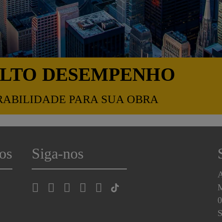
ALTO DESEMPENHO
RABILIDADE PARA SUA OBRA
os
Siga-nos
A
0
S