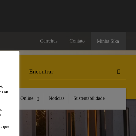
Carreiras
Contato
Minha Sika
r,
as ou
Compre Online
Notícias
Sustentabilidade
e,
s
os que