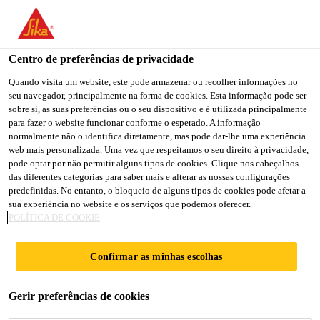
You are accessing "Sika Brasil", it seems you are accessing it
from "Estados Unidos". We have a dedicated website for your
country.
Centro de preferências de privacidade
TO
Quando visita um website, este pode armazenar ou recolher informações no
STAY ON THE SIKA
SELECT A
seu navegador, principalmente na forma de cookies. Esta informação pode ser
SIKA
BRASIL WEBSITE
COUNTRY
sobre si, as suas preferências ou o seu dispositivo e é utilizada principalmente
USA
para fazer o website funcionar conforme o esperado. A informação
normalmente não o identifica diretamente, mas pode dar-lhe uma experiência
web mais personalizada. Uma vez que respeitamos o seu direito à privacidade,
Sika Brasil
pode optar por não permitir alguns tipos de cookies. Clique nos cabeçalhos
das diferentes categorias para saber mais e alterar as nossas configurações
predefinidas. No entanto, o bloqueio de alguns tipos de cookies pode afetar a
sua experiência no website e os serviços que podemos oferecer.
POLÍTICA DE COOKIE
BAUCRYL®
Confirmar as minhas escolhas
Gerir preferências de cookies