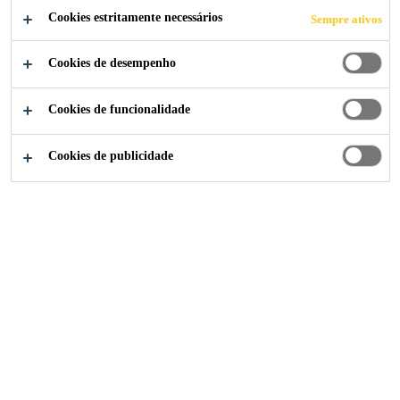
Cookies estritamente necessários
Sempre ativos
Cookies de desempenho
Cookies de funcionalidade
Cookies de publicidade
A marca
Baucryl®
desde 1987 é sinônimo de confiança e
alto desempenho. Com um portfólio versátil e fácil de
aplicar, cada solução é desenvolvida sob medida para
atender as mais rigorosas exigências de obras novas e
reformas. A linha conta com materiais para
impermeabilização, vedação e aditivação de argamassas.
Linha de Produtos Baucryl®