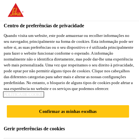
You are accessing "Sika Brasil", it seems you are accessing it
from "Estados Unidos". We have a dedicated website for your
country.
Centro de preferências de privacidade
TO
Quando visita um website, este pode armazenar ou recolher informações no
STAY ON THE SIKA
SELECT A
seu navegador, principalmente na forma de cookies. Esta informação pode ser
SIKA
BRASIL WEBSITE
COUNTRY
sobre si, as suas preferências ou o seu dispositivo e é utilizada principalmente
USA
para fazer o website funcionar conforme o esperado. A informação
normalmente não o identifica diretamente, mas pode dar-lhe uma experiência
web mais personalizada. Uma vez que respeitamos o seu direito à privacidade,
Sika Brasil
pode optar por não permitir alguns tipos de cookies. Clique nos cabeçalhos
das diferentes categorias para saber mais e alterar as nossas configurações
predefinidas. No entanto, o bloqueio de alguns tipos de cookies pode afetar a
sua experiência no website e os serviços que podemos oferecer.
POLÍTICA DE COOKIE
BAUCRYL®
Confirmar as minhas escolhas
Gerir preferências de cookies