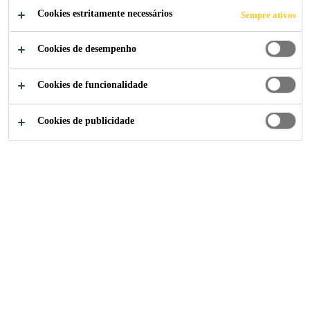
Cookies estritamente necessários
Sempre ativos
Cookies de desempenho
Cookies de funcionalidade
Cookies de publicidade
A marca
Baucryl®
desde 1987 é sinônimo de confiança e
alto desempenho. Com um portfólio versátil e fácil de
aplicar, cada solução é desenvolvida sob medida para
atender as mais rigorosas exigências de obras novas e
reformas. A linha conta com materiais para
impermeabilização, vedação e aditivação de argamassas.
Linha de Produtos Baucryl®