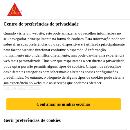
You are accessing "Sika Brasil", it seems you are accessing it
from "Estados Unidos". We have a dedicated website for your
country.
Centro de preferências de privacidade
TO
Quando visita um website, este pode armazenar ou recolher informações no
STAY ON THE SIKA
SELECT A
seu navegador, principalmente na forma de cookies. Esta informação pode ser
SIKA
BRASIL WEBSITE
COUNTRY
sobre si, as suas preferências ou o seu dispositivo e é utilizada principalmente
USA
para fazer o website funcionar conforme o esperado. A informação
normalmente não o identifica diretamente, mas pode dar-lhe uma experiência
web mais personalizada. Uma vez que respeitamos o seu direito à privacidade,
Sika Brasil
pode optar por não permitir alguns tipos de cookies. Clique nos cabeçalhos
das diferentes categorias para saber mais e alterar as nossas configurações
predefinidas. No entanto, o bloqueio de alguns tipos de cookies pode afetar a
sua experiência no website e os serviços que podemos oferecer.
POLÍTICA DE COOKIE
BAUCRYL®
Confirmar as minhas escolhas
Gerir preferências de cookies