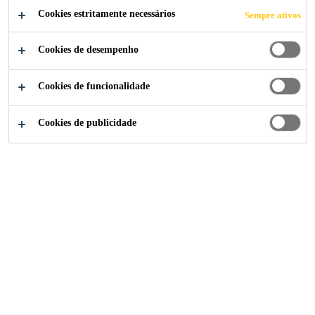
Cookies estritamente necessários
Sempre ativos
Cookies de desempenho
Cookies de funcionalidade
Cookies de publicidade
A marca
Baucryl®
desde 1987 é sinônimo de confiança e
alto desempenho. Com um portfólio versátil e fácil de
aplicar, cada solução é desenvolvida sob medida para
atender as mais rigorosas exigências de obras novas e
reformas. A linha conta com materiais para
impermeabilização, vedação e aditivação de argamassas.
Linha de Produtos Baucryl®