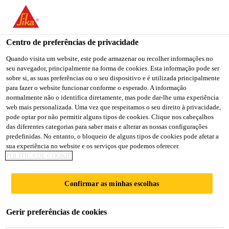
You are accessing "Sika Brasil", it seems you are accessing it
from "Estados Unidos". We have a dedicated website for your
country.
Centro de preferências de privacidade
TO
Quando visita um website, este pode armazenar ou recolher informações no
STAY ON THE SIKA
SELECT A
seu navegador, principalmente na forma de cookies. Esta informação pode ser
SIKA
BRASIL WEBSITE
COUNTRY
sobre si, as suas preferências ou o seu dispositivo e é utilizada principalmente
USA
para fazer o website funcionar conforme o esperado. A informação
normalmente não o identifica diretamente, mas pode dar-lhe uma experiência
web mais personalizada. Uma vez que respeitamos o seu direito à privacidade,
Sika Brasil
pode optar por não permitir alguns tipos de cookies. Clique nos cabeçalhos
das diferentes categorias para saber mais e alterar as nossas configurações
predefinidas. No entanto, o bloqueio de alguns tipos de cookies pode afetar a
sua experiência no website e os serviços que podemos oferecer.
POLÍTICA DE COOKIE
BAUCRYL®
Confirmar as minhas escolhas
Gerir preferências de cookies