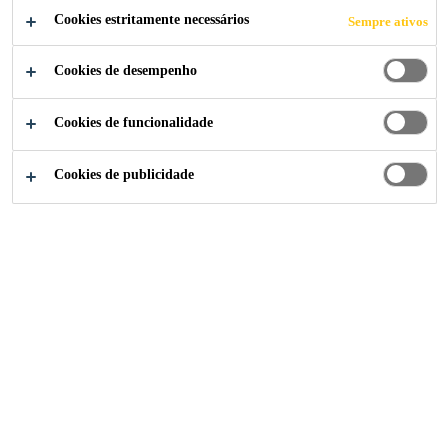
Cookies estritamente necessários
Sempre ativos
Cookies de desempenho
Cookies de funcionalidade
Cookies de publicidade
A marca
Baucryl®
desde 1987 é sinônimo de confiança e
alto desempenho. Com um portfólio versátil e fácil de
aplicar, cada solução é desenvolvida sob medida para
atender as mais rigorosas exigências de obras novas e
reformas. A linha conta com materiais para
impermeabilização, vedação e aditivação de argamassas.
Linha de Produtos Baucryl®