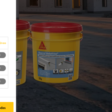
ivos
odos