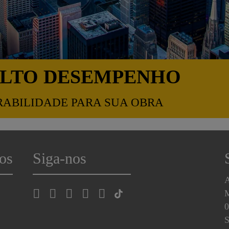
ALTO DESEMPENHO
RABILIDADE PARA SUA OBRA
os
Siga-nos
A
0
S