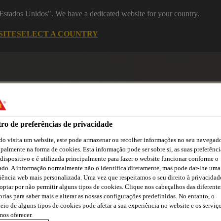
 "Estados Unidos". We have a dedicated website for your country.
SITE
SELECT A COUNTRY
ro de preferências de privacidade
o visita um website, este pode armazenar ou recolher informações no seu navegado
ipalmente na forma de cookies. Esta informação pode ser sobre si, as suas preferênci
 dispositivo e é utilizada principalmente para fazer o website funcionar conforme o
asa
Automotive
Centro de Downloads
Cursos Online
ado. A informação normalmente não o identifica diretamente, mas pode dar-lhe uma
iência web mais personalizada. Uma vez que respeitamos o seu direito à privacidad
optar por não permitir alguns tipos de cookies. Clique nos cabeçalhos das diferente
orias para saber mais e alterar as nossas configurações predefinidas. No entanto, o
eio de alguns tipos de cookies pode afetar a sua experiência no website e os serviç
os oferecer.