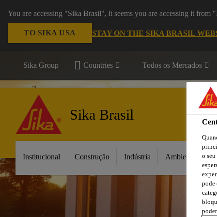
You are accessing "Sika Brasil", it seems you are accessing it from
TO SIKA USA
STAY ON THE SIKA BRASIL WEB
Sika Group
Countries
Todos os Mercados
Sika Brasil
Cent
Quand
princ
o seu
Institucional
Construção
Indústria
Ambientes da C
esper
exper
pode 
categ
bloqu
podem