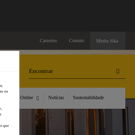
Carreiras
Contato
Minha Sika
r,
as ou
Compre Online
Notícias
Sustentabilidade
e,
s
os que