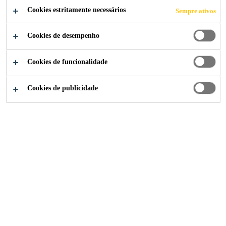
Cookies estritamente necessários
Sempre ativos
Cookies de desempenho
Cookies de funcionalidade
Cookies de publicidade
A marca
Baucryl®
desde 1987 é sinônimo de confiança e
alto desempenho. Com um portfólio versátil e fácil de
aplicar, cada solução é desenvolvida sob medida para
atender as mais rigorosas exigências de obras novas e
reformas. A linha conta com materiais para
impermeabilização, vedação e aditivação de argamassas.
Linha de Produtos Baucryl®