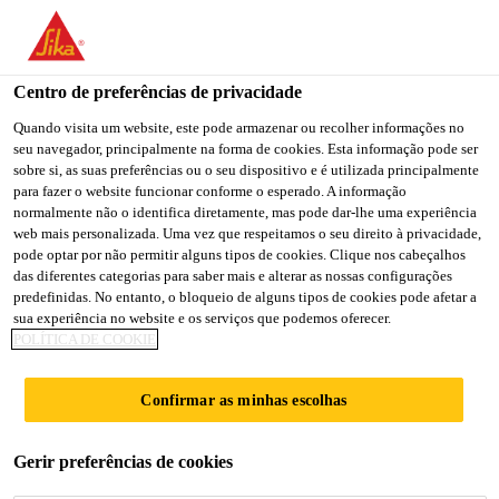
You are accessing "Sika Brasil", it seems you are accessing it
from "Estados Unidos". We have a dedicated website for your
country.
Centro de preferências de privacidade
TO
Quando visita um website, este pode armazenar ou recolher informações no
STAY ON THE SIKA
SELECT A
seu navegador, principalmente na forma de cookies. Esta informação pode ser
SIKA
BRASIL WEBSITE
COUNTRY
sobre si, as suas preferências ou o seu dispositivo e é utilizada principalmente
USA
para fazer o website funcionar conforme o esperado. A informação
normalmente não o identifica diretamente, mas pode dar-lhe uma experiência
web mais personalizada. Uma vez que respeitamos o seu direito à privacidade,
Sika Brasil
pode optar por não permitir alguns tipos de cookies. Clique nos cabeçalhos
das diferentes categorias para saber mais e alterar as nossas configurações
predefinidas. No entanto, o bloqueio de alguns tipos de cookies pode afetar a
sua experiência no website e os serviços que podemos oferecer.
POLÍTICA DE COOKIE
BAUCRYL®
Confirmar as minhas escolhas
Gerir preferências de cookies